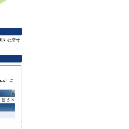
を用いた暗号
s://」に