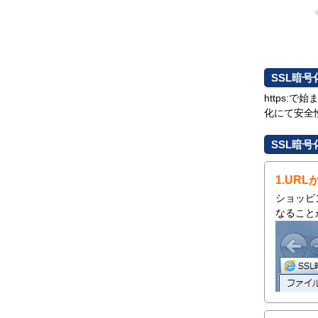
SSL暗
https:
化にて安全
SSL暗
1.URL
ショッピング
なること